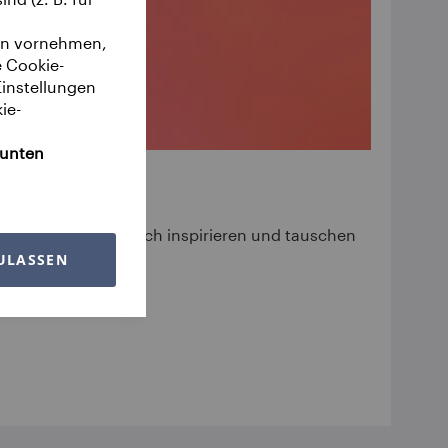
gen vornehmen,
e Cookie-
Einstellungen
ie-
 unten
uf Sie.
Lassen Sie sich inspirieren und tauschen
ULASSEN