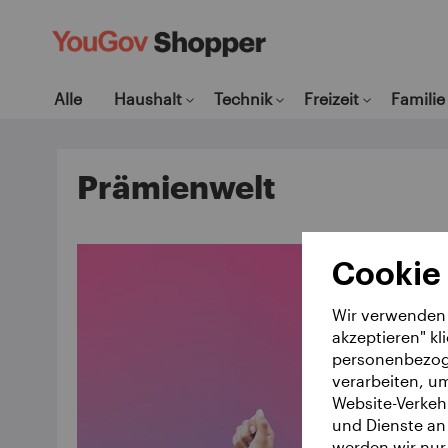
Alle
Haushalt
Technik
Freizeit
Familie
Prämienwelt
Cookie
Wir verwenden 
akzeptieren" kl
personenbezoge
verarbeiten, u
Website-Verkeh
und Dienste an 
werden wir nur 