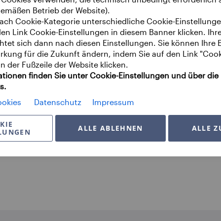
mäßen Betrieb der Website).
nach Cookie-Kategorie unterschiedliche Cookie-Einstellun
en Link Cookie-Einstellungen in diesem Banner klicken. Ihr
chtet sich dann nach diesen Einstellungen. Sie können Ihre 
irkung für die Zukunft ändern, indem Sie auf den Link "Cook
in der Fußzeile der Website klicken.
ationen finden Sie unter Cookie-Einstellungen und über die
s.
v Shopper mit einer Prämie!
okies
Datenschutz
Impressum
iedlicher Produkte aus nahezu allen Bereichen des Lebens a
KIE
line gegen Ihre Wunschprämie.
ALLE ABLEHNEN
ALLE Z
LLUNGEN
freuen uns, Sie bei uns zu haben.