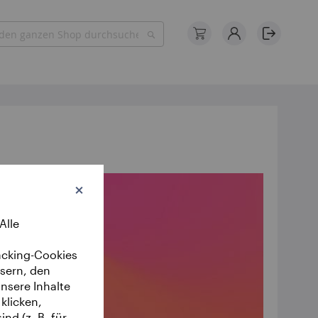
Mein Warenkorb
Suche
Schließen
Alle
acking-Cookies
ssern, den
nsere Inhalte
klicken,
nd (z. B. für